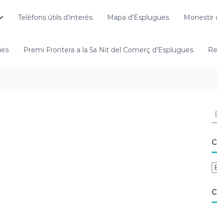
Telèfons útils d’interés
Mapa d’Esplugues
Monestir 
ies
Premi Frontera a la 5a Nit del Comerç d’Esplugues
Re
C
C