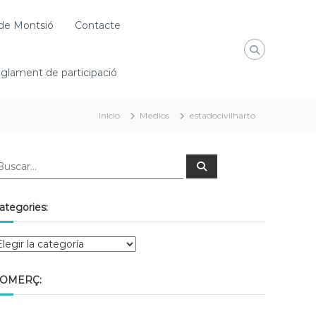
de Montsió
Contacte
glament de participació
Inicio
Medios
estadocivilharto
ategories:
OMERÇ: