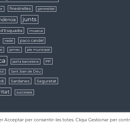
finestrelles
or
generalitat
junts
ndència
d'Esquadra
museus
paco candel
nadal
si
pimec
ple municipal
ica
PP
porta barcelona
Sant Joan de Déu
lut
di
Sardanes
Seguretat
ritat
successos
per Acceptar per consentir-les totes. Cliqui Gestionar per contr
derechos reservados. Tema:
Flash
de ThemeGrill. Funciona con
WordPress