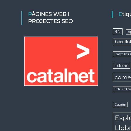
PÀGINES WEB I
Eti
PROJECTES SEO
9N
A
baix ll
Casteller
ciclisme
come
Eduard S
España
Espl
Llob