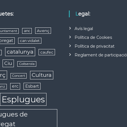
quetes:
Legal:
Avís legal
Avenç
anc
juntament
Política de Cookies
obregat
can vidalet
Política de privacitat
catalunya
caufec
s
Reglament de participaci
Ciu
Collserola
rç
Cultura
Concert
erc
Esbart
anz
Esplugues
ugues de
regat