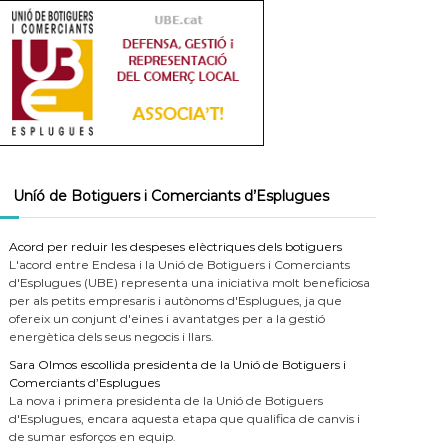
Uníó de Botiguers i Comerciants d’Esplugues
Acord per reduir les despeses elèctriques dels botiguers
L'acord entre Endesa i la Unió de Botiguers i Comerciants
d'Esplugues (UBE) representa una iniciativa molt beneficiosa
per als petits empresaris i autònoms d'Esplugues, ja que
ofereix un conjunt d'eines i avantatges per a la gestió
energètica dels seus negocis i llars.
Sara Olmos escollida presidenta de la Unió de Botiguers i
Comerciants d’Esplugues
La nova i primera presidenta de la Unió de Botiguers
d'Esplugues, encara aquesta etapa que qualifica de canvis i
de sumar esforços en equip.