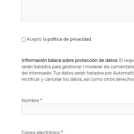
l
o
b
r
e
g
Acepto la
política de privacidad
.
a
t
Información básica sobre protección de datos:
El resp
serán tratados para gestionar i moderar els comentari
del interesado. Tus datos serán tratados por Automatti
rectificar y cancelar los datos, así como otros derecho
Nombre
*
Correo electrónico
*