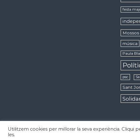
festa maj
indepe
Mossos 
música
Paula Bla
Polít
psc
Sa
Sant Jor
Solida
Utilitzem cookies per millorar la seva experiència. Cliqui 
Copyright © 2026
Notícies d'Esplugues de Llobregat
Todos los 
les.