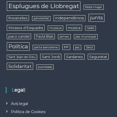
Esplugues de Llobregat
festa major
junts
independència
finestrelles
generalitat
Mossos d'Esquadra
música
museus
nadal
paco candel
Paula Blasi
pimec
ple municipal
Política
PP
porta barcelona
psc
Salut
Sant Jordi
Sardanes
Seguretat
Sant Joan de Déu
Solidaritat
successos
Legal:
Avís legal
Política de Cookies