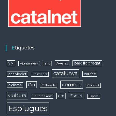
Etiquetes:
9N
baix llobregat
Avenç
anc
Ajuntament
catalunya
caufec
can vidalet
Castellers
comerç
Ciu
ciclisme
Collserola
Concert
Cultura
erc
Esbart
Eduard Sanz
España
Esplugues