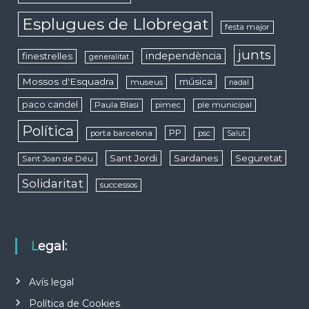
Esplugues de Llobregat
festa major
junts
independència
finestrelles
generalitat
Mossos d'Esquadra
música
museus
nadal
paco candel
Paula Blasi
pimec
ple municipal
Política
PP
porta barcelona
psc
Salut
Sant Jordi
Sardanes
Seguretat
Sant Joan de Déu
Solidaritat
successos
Legal:
Avís legal
Política de Cookies