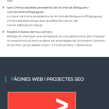
llars.
Sara Olmos escollida presidenta de la Unió de Botiguers i
Comerciants d’Esplugues
La nova i primera presidenta de la Unió de Botiguers d'Esplugues,
encara aquesta etapa que qualifica de canvis i de
sumar esforços en equip.
Escolta el batec del teu comerç
Batega és més que una campanya, és una oportunitat per impulsar
la consciència col·lectiva sobre els avantatges de la compra i consum
al territori, al teu poble o barri, a nivell comerç i restauració.
PÀGINES WEB I PROJECTES SEO