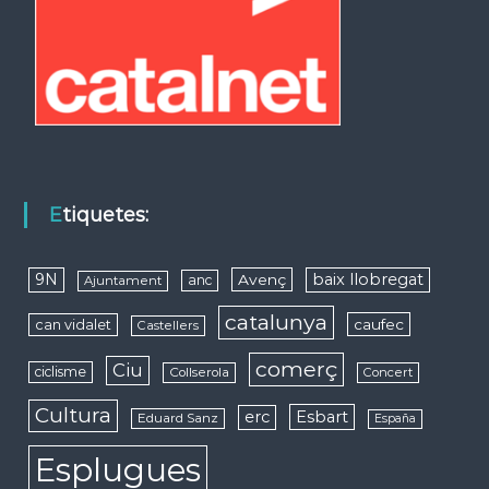
Etiquetes:
9N
baix llobregat
Avenç
anc
Ajuntament
catalunya
caufec
can vidalet
Castellers
comerç
Ciu
ciclisme
Collserola
Concert
Cultura
erc
Esbart
Eduard Sanz
España
Esplugues