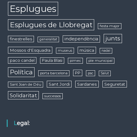
Esplugues
Esplugues de Llobregat
festa major
junts
independència
finestrelles
generalitat
Mossos d'Esquadra
música
museus
nadal
paco candel
Paula Blasi
pimec
ple municipal
Política
PP
porta barcelona
psc
Salut
Sant Jordi
Sardanes
Seguretat
Sant Joan de Déu
Solidaritat
successos
Legal: