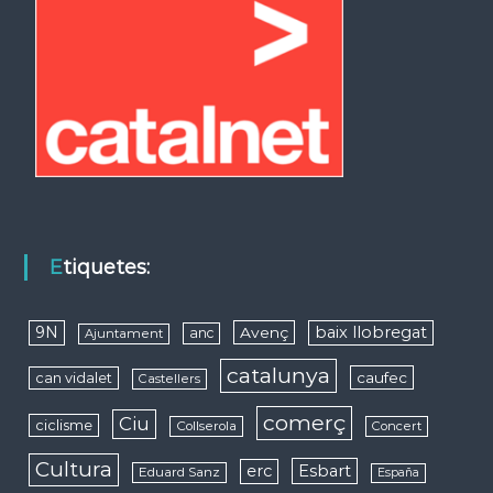
Etiquetes:
9N
baix llobregat
Avenç
anc
Ajuntament
catalunya
caufec
can vidalet
Castellers
comerç
Ciu
ciclisme
Collserola
Concert
Cultura
erc
Esbart
Eduard Sanz
España