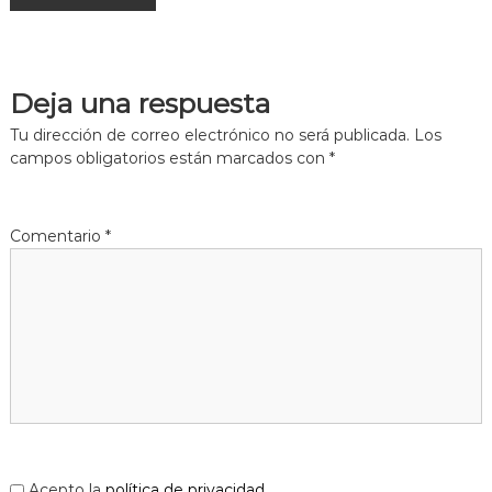
s
m
a
d
c
e
i
L
ó
Deja una respuesta
d
l
'
Tu dirección de correo electrónico no será publicada.
Los
o
E
campos obligatorios están marcados con
*
b
s
p
r
l
e
u
Comentario
*
g
g
u
a
e
t
s
d
e
L
l
o
b
r
e
g
Acepto la
política de privacidad
.