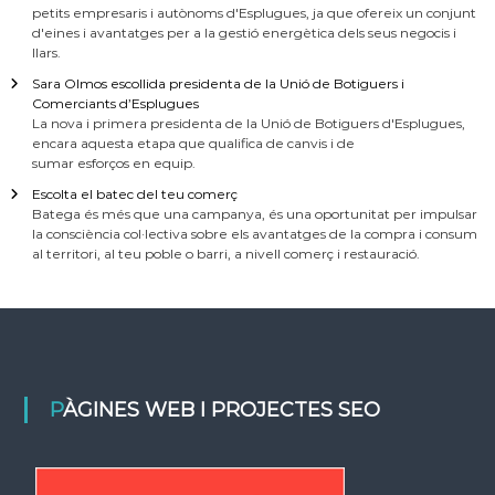
petits empresaris i autònoms d'Esplugues, ja que ofereix un conjunt
d'eines i avantatges per a la gestió energètica dels seus negocis i
llars.
Sara Olmos escollida presidenta de la Unió de Botiguers i
Comerciants d’Esplugues
La nova i primera presidenta de la Unió de Botiguers d'Esplugues,
encara aquesta etapa que qualifica de canvis i de
sumar esforços en equip.
Escolta el batec del teu comerç
Batega és més que una campanya, és una oportunitat per impulsar
la consciència col·lectiva sobre els avantatges de la compra i consum
al territori, al teu poble o barri, a nivell comerç i restauració.
PÀGINES WEB I PROJECTES SEO