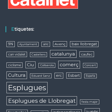
Etiquetes:
9N
baix llobregat
Avenç
anc
Ajuntament
catalunya
caufec
can vidalet
Castellers
comerç
Ciu
ciclisme
Collserola
Concert
Cultura
erc
Esbart
Eduard Sanz
España
Esplugues
Esplugues de Llobregat
festa major
junts