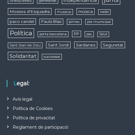
independència
finestrelles
generalitat
Mossos d'Esquadra
música
museus
nadal
paco candel
Paula Blasi
pimec
ple municipal
Política
PP
porta barcelona
psc
Salut
Sant Jordi
Sardanes
Seguretat
Sant Joan de Déu
Solidaritat
successos
Legal:
Avís legal
Política de Cookies
Política de privacitat
Reglament de participació