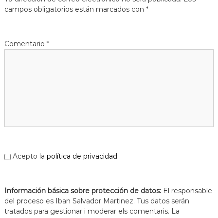
s
m
campos obligatorios están marcados con
*
a
d
c
e
i
L
ó
Comentario
*
d
l
'
o
E
b
s
p
r
l
e
u
g
g
u
a
e
t
s
d
e
Acepto la
política de privacidad
.
L
l
o
Información básica sobre protección de datos:
b
El responsable
r
del proceso es Iban Salvador Martinez. Tus datos serán
e
tratados para gestionar i moderar els comentaris. La
g