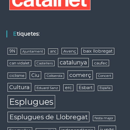
Etiquetes:
9N
baix llobregat
Avenç
anc
Ajuntament
catalunya
caufec
can vidalet
Castellers
comerç
Ciu
ciclisme
Collserola
Concert
Cultura
erc
Esbart
Eduard Sanz
España
Esplugues
Esplugues de Llobregat
festa major
junts