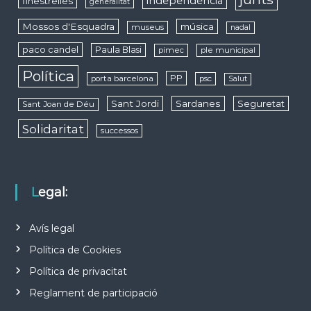
independència
finestrelles
generalitat
Mossos d'Esquadra
música
museus
nadal
paco candel
Paula Blasi
pimec
ple municipal
Política
PP
porta barcelona
psc
Salut
Sant Jordi
Sardanes
Seguretat
Sant Joan de Déu
Solidaritat
successos
Legal:
Avís legal
Política de Cookies
Política de privacitat
Reglament de participació