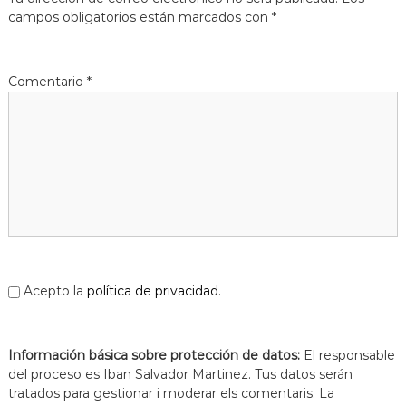
s
m
campos obligatorios están marcados con
*
a
d
c
e
i
L
ó
Comentario
*
d
l
'
o
E
b
s
p
r
l
e
u
g
g
u
a
e
t
s
d
e
Acepto la
política de privacidad
.
L
l
o
Información básica sobre protección de datos:
b
El responsable
r
del proceso es Iban Salvador Martinez. Tus datos serán
e
tratados para gestionar i moderar els comentaris. La
g