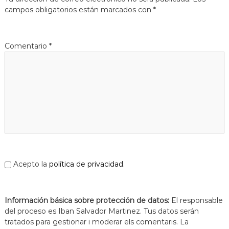
s
m
campos obligatorios están marcados con
*
a
d
c
e
i
L
ó
Comentario
*
d
l
'
o
E
b
s
p
r
l
e
u
g
g
u
a
e
t
s
d
e
Acepto la
política de privacidad
.
L
l
o
Información básica sobre protección de datos:
b
El responsable
r
del proceso es Iban Salvador Martinez. Tus datos serán
e
tratados para gestionar i moderar els comentaris. La
g