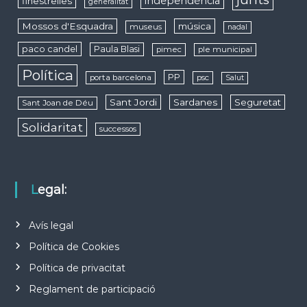
independència
finestrelles
generalitat
Mossos d'Esquadra
música
museus
nadal
paco candel
Paula Blasi
pimec
ple municipal
Política
PP
porta barcelona
psc
Salut
Sant Jordi
Sardanes
Seguretat
Sant Joan de Déu
Solidaritat
successos
Legal:
Avís legal
Política de Cookies
Política de privacitat
Reglament de participació