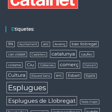
Etiquetes:
9N
baix llobregat
Avenç
anc
Ajuntament
catalunya
caufec
can vidalet
Castellers
comerç
Ciu
ciclisme
Collserola
Concert
Cultura
erc
Esbart
Eduard Sanz
España
Esplugues
Esplugues de Llobregat
festa major
junts