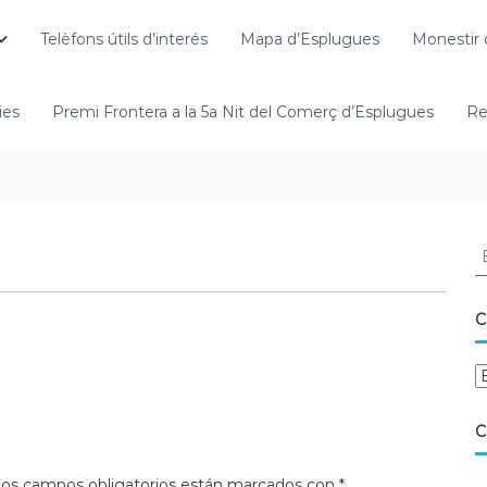
Telèfons útils d’interés
Mapa d’Esplugues
Monestir 
ies
Premi Frontera a la 5a Nit del Comerç d’Esplugues
Re
C
C
os campos obligatorios están marcados con
*