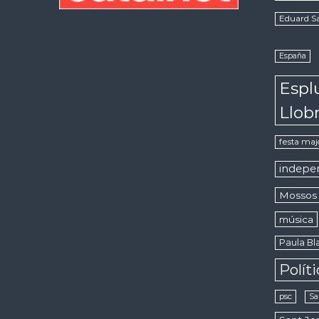
Eduard S
España
Espl
Llob
festa maj
indepe
Mossos 
música
Paula Bla
Polít
psc
Sa