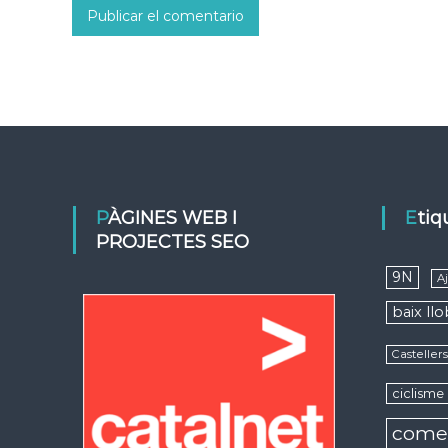
PÀGINES WEB I
Eti
PROJECTES SEO
9N
A
baix ll
Casteller
ciclisme
come