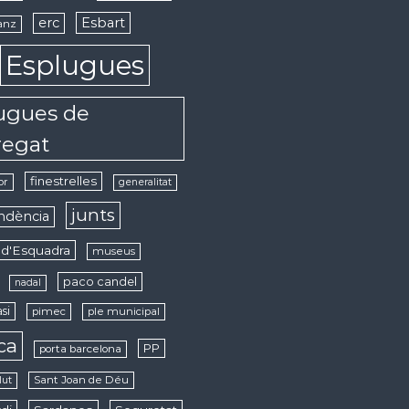
erc
Esbart
anz
Esplugues
ugues de
regat
finestrelles
or
generalitat
junts
ndència
d'Esquadra
museus
paco candel
nadal
si
pimec
ple municipal
ica
PP
porta barcelona
Sant Joan de Déu
lut