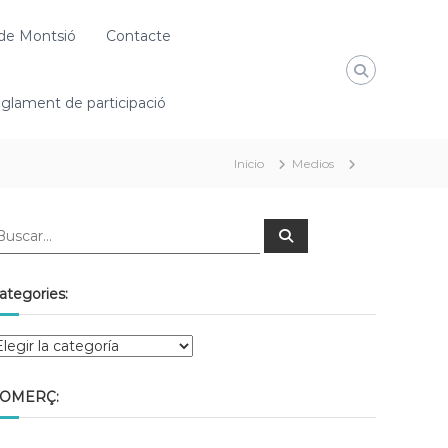
de Montsió
Contacte
glament de participació
Inicio
Medios
ategories:
OMERÇ: