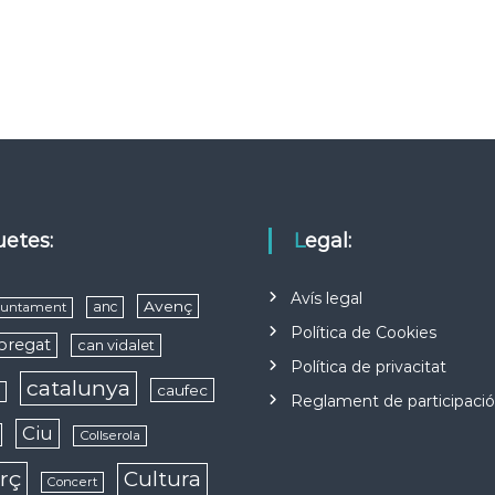
quetes:
Legal:
Avís legal
Avenç
anc
juntament
Política de Cookies
obregat
can vidalet
Política de privacitat
catalunya
caufec
s
Reglament de participaci
Ciu
Collserola
rç
Cultura
Concert