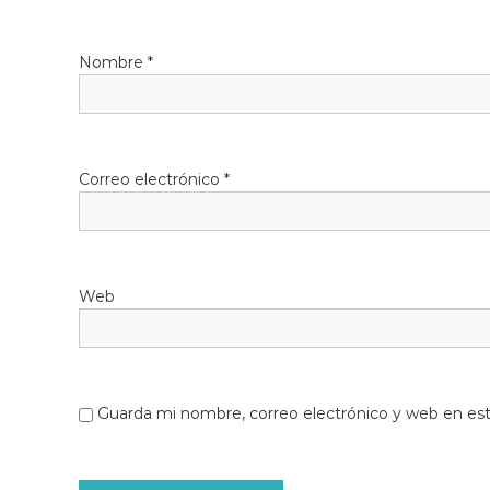
l
o
Nombre
*
b
r
e
g
a
Correo electrónico
*
t
Web
Guarda mi nombre, correo electrónico y web en es