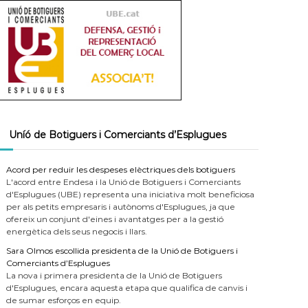
Uníó de Botiguers i Comerciants d’Esplugues
Acord per reduir les despeses elèctriques dels botiguers
L'acord entre Endesa i la Unió de Botiguers i Comerciants
d'Esplugues (UBE) representa una iniciativa molt beneficiosa
per als petits empresaris i autònoms d'Esplugues, ja que
ofereix un conjunt d'eines i avantatges per a la gestió
energètica dels seus negocis i llars.
Sara Olmos escollida presidenta de la Unió de Botiguers i
Comerciants d’Esplugues
La nova i primera presidenta de la Unió de Botiguers
d'Esplugues, encara aquesta etapa que qualifica de canvis i
de sumar esforços en equip.