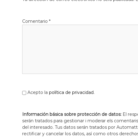
f
d
o
e
r
L
m
Comentario
*
l
a
c
o
i
b
ó
r
d
e
'
g
E
a
s
t
p
l
u
Acepto la
política de privacidad
.
g
u
e
Información básica sobre protección de datos:
El resp
s
serán tratados para gestionar i moderar els comentari
d
del interesado. Tus datos serán tratados por Automatti
e
rectificar y cancelar los datos, así como otros derecho
L