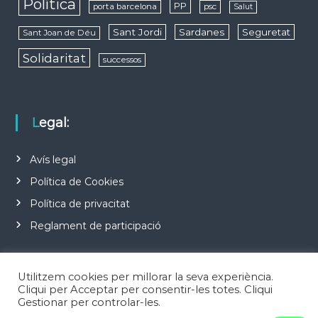
Política
PP
porta barcelona
psc
Salut
Sant Jordi
Sardanes
Seguretat
Sant Joan de Déu
Solidaritat
successos
Legal:
Avís legal
Política de Cookies
Política de privacitat
Reglament de participació
Utilitzem cookies per millorar la seva experiència.
Cliqui per Acceptar per consentir-les totes. Cliqui
Gestionar per controlar-les.