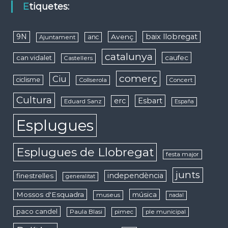
Etiquetes:
9N
baix llobregat
Avenç
anc
Ajuntament
catalunya
caufec
can vidalet
Castellers
comerç
Ciu
ciclisme
Collserola
Concert
Cultura
erc
Esbart
Eduard Sanz
España
Esplugues
Esplugues de Llobregat
festa major
junts
independència
finestrelles
generalitat
Mossos d'Esquadra
música
museus
nadal
paco candel
Paula Blasi
pimec
ple municipal