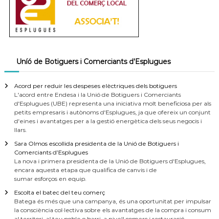
Uníó de Botiguers i Comerciants d’Esplugues
Acord per reduir les despeses elèctriques dels botiguers
L'acord entre Endesa i la Unió de Botiguers i Comerciants
d'Esplugues (UBE) representa una iniciativa molt beneficiosa per als
petits empresaris i autònoms d'Esplugues, ja que ofereix un conjunt
d'eines i avantatges per a la gestió energètica dels seus negocis i
llars.
Sara Olmos escollida presidenta de la Unió de Botiguers i
Comerciants d’Esplugues
La nova i primera presidenta de la Unió de Botiguers d'Esplugues,
encara aquesta etapa que qualifica de canvis i de
sumar esforços en equip.
Escolta el batec del teu comerç
Batega és més que una campanya, és una oportunitat per impulsar
la consciència col·lectiva sobre els avantatges de la compra i consum
al territori, al teu poble o barri, a nivell comerç i restauració.