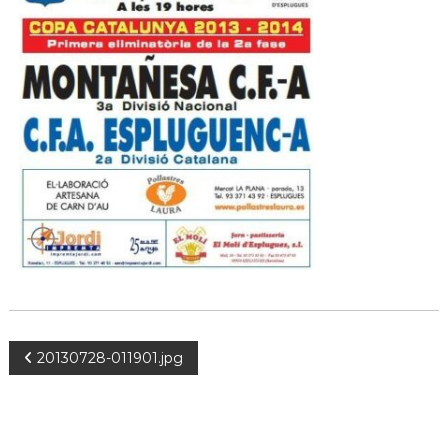
s
m
a
d
c
e
i
L
ó
d
l
'
o
E
b
s
p
r
l
e
u
g
g
u
a
e
t
s
d
e
L
l
20130728-011901.jpg
o
b
r
e
g