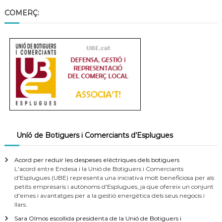
COMERÇ:
Uníó de Botiguers i Comerciants d’Esplugues
Acord per reduir les despeses elèctriques dels botiguers
L'acord entre Endesa i la Unió de Botiguers i Comerciants
d'Esplugues (UBE) representa una iniciativa molt beneficiosa per als
petits empresaris i autònoms d'Esplugues, ja que ofereix un conjunt
d'eines i avantatges per a la gestió energètica dels seus negocis i
llars.
Sara Olmos escollida presidenta de la Unió de Botiguers i