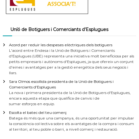
Uníó de Botiguers i Comerciants d’Esplugues
Acord per reduir les despeses elèctriques dels botiguers
L'acord entre Endesa i la Unió de Botiguers i Comerciants
d'Esplugues (UBE) representa una iniciativa molt beneficiosa per als
petits empresaris i autònoms d'Esplugues, ja que ofereix un conjunt
d'eines i avantatges per a la gestió energètica dels seus negocis i
llars.
Sara Olmos escollida presidenta de la Unió de Botiguers i
Comerciants d’Esplugues
La nova i primera presidenta de la Unió de Botiguers d'Esplugues,
encara aquesta etapa que qualifica de canvis i de
sumar esforços en equip.
Escolta el batec del teu comerç
Batega és més que una campanya, és una oportunitat per impulsar
la consciència col·lectiva sobre els avantatges de la compra i consum
al territori, al teu poble o barri, a nivell comerç i restauració.