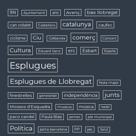
9N
baix llobregat
Avenç
anc
Ajuntament
catalunya
caufec
can vidalet
Castellers
comerç
Ciu
ciclisme
Collserola
Concert
Cultura
erc
Esbart
Eduard Sanz
España
Esplugues
Esplugues de Llobregat
festa major
junts
independència
finestrelles
generalitat
Mossos d'Esquadra
música
museus
nadal
paco candel
Paula Blasi
pimec
ple municipal
Política
PP
porta barcelona
psc
Salut