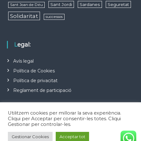
Sant Jordi
Sardanes
Seguretat
Sant Joan de Déu
Solidaritat
successos
Legal:
Avís legal
Política de Cookies
Política de privacitat
Reglament de participació
Utilitzem cookies per millorar la seva experiència.
Cliqui per Acceptar per consentir-les totes. Cliqui
Gestionar per controlar-les.
Copyright © 2026
Notícies d'Esplugues de Llobregat
Todos los derechos
Gestionar Cookies
Acceptar tot