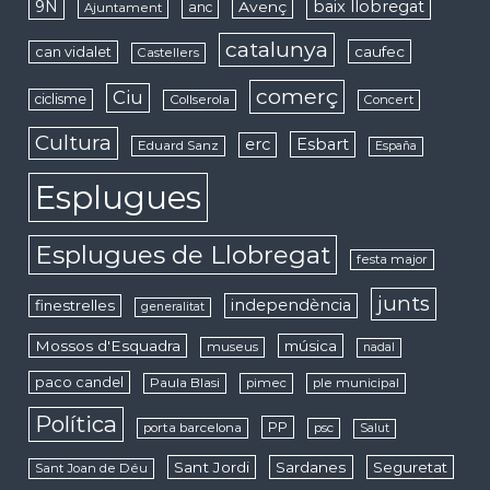
9N
baix llobregat
Avenç
anc
Ajuntament
catalunya
caufec
can vidalet
Castellers
comerç
Ciu
ciclisme
Collserola
Concert
Cultura
erc
Esbart
Eduard Sanz
España
Esplugues
Esplugues de Llobregat
festa major
junts
independència
finestrelles
generalitat
Mossos d'Esquadra
música
museus
nadal
paco candel
Paula Blasi
pimec
ple municipal
Política
PP
porta barcelona
psc
Salut
Sant Jordi
Sardanes
Seguretat
Sant Joan de Déu