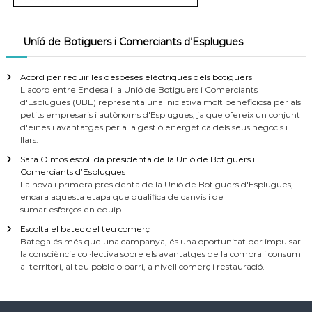
Uníó de Botiguers i Comerciants d’Esplugues
Acord per reduir les despeses elèctriques dels botiguers
L'acord entre Endesa i la Unió de Botiguers i Comerciants
d'Esplugues (UBE) representa una iniciativa molt beneficiosa per als
petits empresaris i autònoms d'Esplugues, ja que ofereix un conjunt
d'eines i avantatges per a la gestió energètica dels seus negocis i
llars.
Sara Olmos escollida presidenta de la Unió de Botiguers i
Comerciants d’Esplugues
La nova i primera presidenta de la Unió de Botiguers d'Esplugues,
encara aquesta etapa que qualifica de canvis i de
sumar esforços en equip.
Escolta el batec del teu comerç
Batega és més que una campanya, és una oportunitat per impulsar
la consciència col·lectiva sobre els avantatges de la compra i consum
al territori, al teu poble o barri, a nivell comerç i restauració.