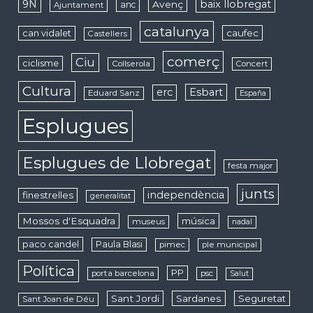
9N
baix llobregat
Avenç
anc
Ajuntament
catalunya
caufec
can vidalet
Castellers
comerç
Ciu
ciclisme
Collserola
Concert
Cultura
erc
Esbart
Eduard Sanz
España
Esplugues
Esplugues de Llobregat
festa major
junts
independència
finestrelles
generalitat
Mossos d'Esquadra
música
museus
nadal
paco candel
Paula Blasi
pimec
ple municipal
Política
PP
porta barcelona
psc
Salut
Sant Jordi
Sardanes
Seguretat
Sant Joan de Déu