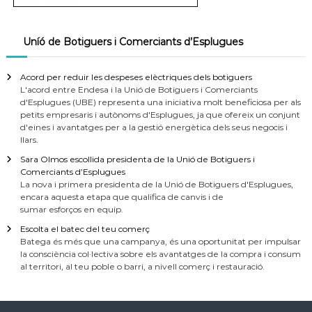
Uníó de Botiguers i Comerciants d’Esplugues
Acord per reduir les despeses elèctriques dels botiguers
L'acord entre Endesa i la Unió de Botiguers i Comerciants
d'Esplugues (UBE) representa una iniciativa molt beneficiosa per als
petits empresaris i autònoms d'Esplugues, ja que ofereix un conjunt
d'eines i avantatges per a la gestió energètica dels seus negocis i
llars.
Sara Olmos escollida presidenta de la Unió de Botiguers i
Comerciants d’Esplugues
La nova i primera presidenta de la Unió de Botiguers d'Esplugues,
encara aquesta etapa que qualifica de canvis i de
sumar esforços en equip.
Escolta el batec del teu comerç
Batega és més que una campanya, és una oportunitat per impulsar
la consciència col·lectiva sobre els avantatges de la compra i consum
al territori, al teu poble o barri, a nivell comerç i restauració.