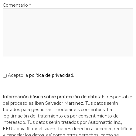
a
Comentario
*
t
Acepto la
política de privacidad
.
Información básica sobre protección de datos:
El responsable
del proceso es Iban Salvador Martinez. Tus datos serán
tratados para gestionar i moderar els comentaris. La
legitimación del tratamiento es por consentimiento del
interesado. Tus datos serán tratados por Automattic Inc.,
EEUU para filtrar el spam. Tienes derecho a acceder, rectificar
y cancelar los datos, así como otros derechos, como se