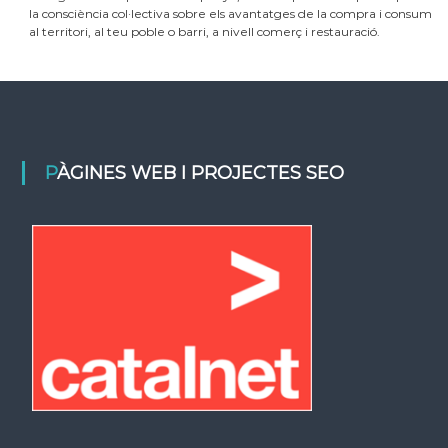
la consciència col·lectiva sobre els avantatges de la compra i consum
al territori, al teu poble o barri, a nivell comerç i restauració.
PÀGINES WEB I PROJECTES SEO