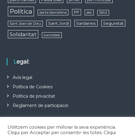
Política
PP
porta barcelona
psc
Salut
Sant Jordi
Sardanes
Seguretat
Sant Joan de Déu
Solidaritat
successos
Legal:
Avís legal
Política de Cookies
Política de privacitat
Reglament de participació
Utilitzem cookies per millorar la seva experiència.
Cliqui per Acceptar per consentir-les totes. Cliqui