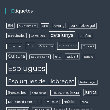
Etiquetes:
9N
baix llobregat
Avenç
anc
Ajuntament
catalunya
caufec
can vidalet
Castellers
comerç
Ciu
ciclisme
Collserola
Concert
Cultura
erc
Esbart
Eduard Sanz
España
Esplugues
Esplugues de Llobregat
festa major
junts
independència
finestrelles
generalitat
Mossos d'Esquadra
música
museus
nadal
paco candel
Paula Blasi
pimec
ple municipal