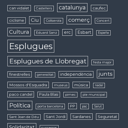
catalunya
caufec
can vidalet
Castellers
comerç
Ciu
ciclisme
Collserola
Concert
Cultura
erc
Esbart
Eduard Sanz
España
Esplugues
Esplugues de Llobregat
festa major
junts
independència
finestrelles
generalitat
Mossos d'Esquadra
música
museus
nadal
paco candel
Paula Blasi
pimec
ple municipal
Política
PP
porta barcelona
psc
Salut
Sant Jordi
Sardanes
Seguretat
Sant Joan de Déu
Solidaritat
successos