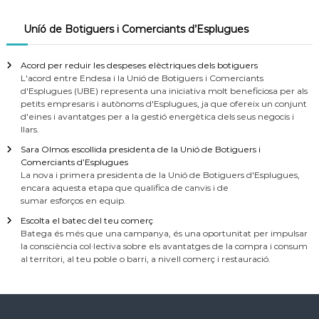
Uníó de Botiguers i Comerciants d’Esplugues
Acord per reduir les despeses elèctriques dels botiguers
L'acord entre Endesa i la Unió de Botiguers i Comerciants
d'Esplugues (UBE) representa una iniciativa molt beneficiosa per als
petits empresaris i autònoms d'Esplugues, ja que ofereix un conjunt
d'eines i avantatges per a la gestió energètica dels seus negocis i
llars.
Sara Olmos escollida presidenta de la Unió de Botiguers i
Comerciants d’Esplugues
La nova i primera presidenta de la Unió de Botiguers d'Esplugues,
encara aquesta etapa que qualifica de canvis i de
sumar esforços en equip.
Escolta el batec del teu comerç
Batega és més que una campanya, és una oportunitat per impulsar
la consciència col·lectiva sobre els avantatges de la compra i consum
al territori, al teu poble o barri, a nivell comerç i restauració.