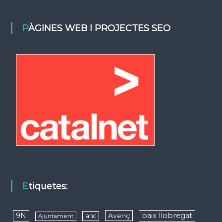
PÀGINES WEB I PROJECTES SEO
Etiquetes:
9N
baix llobregat
Avenç
anc
Ajuntament