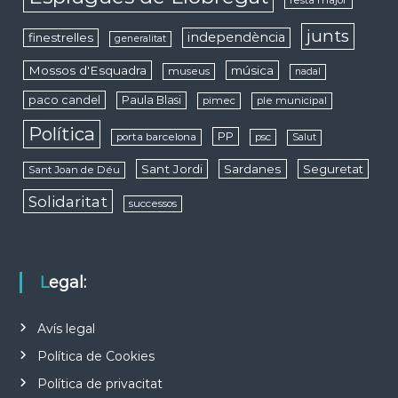
festa major
junts
independència
finestrelles
generalitat
Mossos d'Esquadra
música
museus
nadal
paco candel
Paula Blasi
pimec
ple municipal
Política
PP
porta barcelona
psc
Salut
Sant Jordi
Sardanes
Seguretat
Sant Joan de Déu
Solidaritat
successos
Legal:
Avís legal
Política de Cookies
Política de privacitat