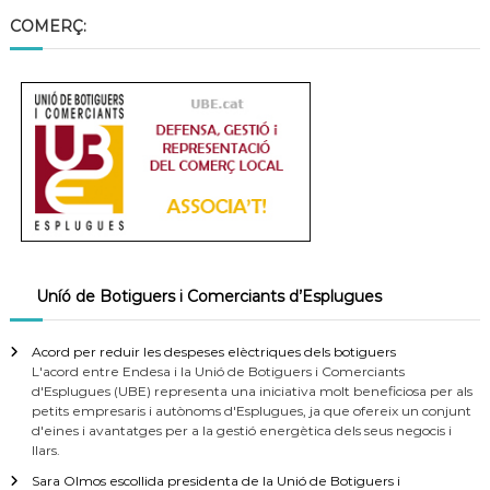
COMERÇ:
Uníó de Botiguers i Comerciants d’Esplugues
Acord per reduir les despeses elèctriques dels botiguers
L'acord entre Endesa i la Unió de Botiguers i Comerciants
d'Esplugues (UBE) representa una iniciativa molt beneficiosa per als
petits empresaris i autònoms d'Esplugues, ja que ofereix un conjunt
d'eines i avantatges per a la gestió energètica dels seus negocis i
llars.
Sara Olmos escollida presidenta de la Unió de Botiguers i