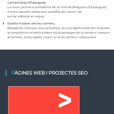
Comerciants d’Esplugues
La nova i primera presidenta de la Unió de Botiguers d'Esplugues,
encara aquesta etapa que qualifica de canvis i de
sumar esforços en equip.
Escolta el batec del teu comerç
Batega és més que una campanya, és una oportunitat per impulsar
la consciència col·lectiva sobre els avantatges de la compra i consum
al territori, al teu poble o barri, a nivell comerç i restauració.
PÀGINES WEB I PROJECTES SEO