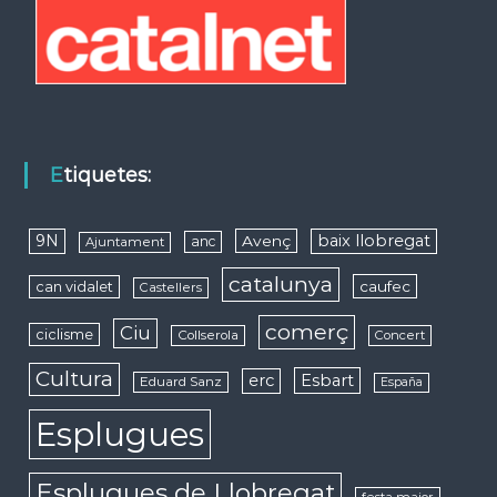
Etiquetes:
9N
baix llobregat
Avenç
anc
Ajuntament
catalunya
caufec
can vidalet
Castellers
comerç
Ciu
ciclisme
Collserola
Concert
Cultura
erc
Esbart
Eduard Sanz
España
Esplugues
Esplugues de Llobregat