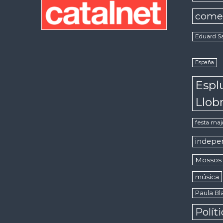
come
Eduard S
España
Espl
Llob
festa maj
indepe
Mossos 
música
Paula Bla
Polít