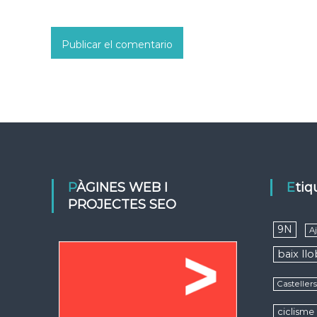
PÀGINES WEB I
Eti
PROJECTES SEO
9N
A
baix ll
Casteller
ciclisme