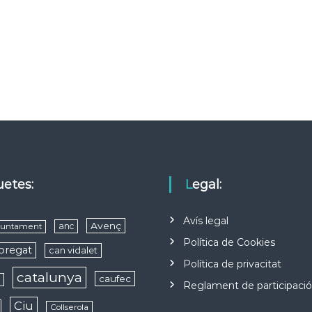
quetes:
Legal:
Avís legal
Avenç
anc
juntament
Política de Cookies
obregat
can vidalet
Política de privacitat
catalunya
caufec
s
Reglament de participaci
Ciu
Collserola