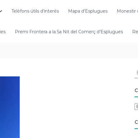
Telèfons útils d’interés
Mapa d’Esplugues
Monestir 
ies
Premi Frontera a la 5a Nit del Comerç d’Esplugues
Re
C
C