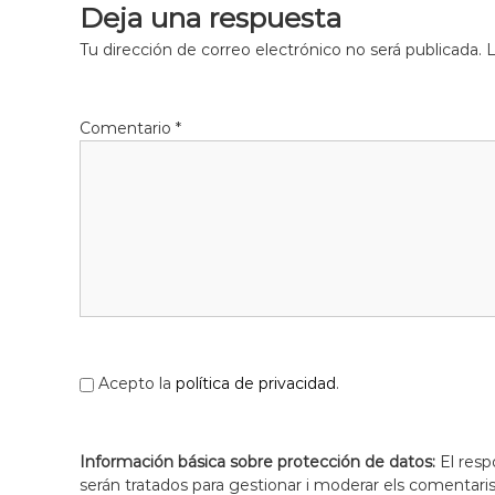
Deja una respuesta
l
o
Tu dirección de correo electrónico no será publicada.
L
b
r
e
Comentario
*
g
a
t
Acepto la
política de privacidad
.
Información básica sobre protección de datos:
El resp
serán tratados para gestionar i moderar els comentari