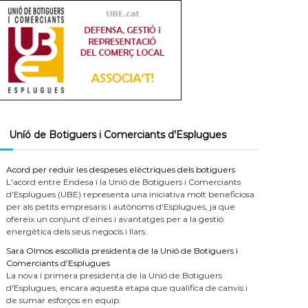
Uníó de Botiguers i Comerciants d’Esplugues
Acord per reduir les despeses elèctriques dels botiguers
L'acord entre Endesa i la Unió de Botiguers i Comerciants
d'Esplugues (UBE) representa una iniciativa molt beneficiosa
per als petits empresaris i autònoms d'Esplugues, ja que
ofereix un conjunt d'eines i avantatges per a la gestió
energètica dels seus negocis i llars.
Sara Olmos escollida presidenta de la Unió de Botiguers i
Comerciants d’Esplugues
La nova i primera presidenta de la Unió de Botiguers
d'Esplugues, encara aquesta etapa que qualifica de canvis i
de sumar esforços en equip.