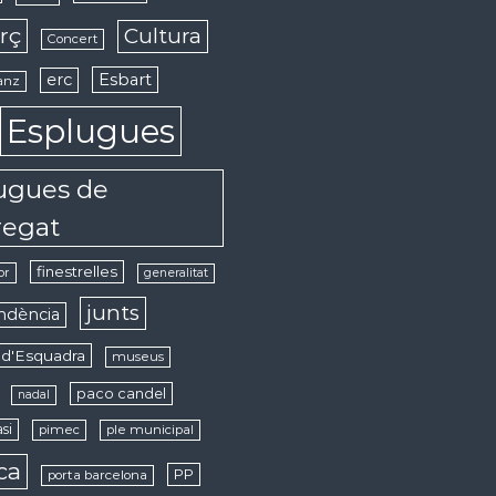
rç
Cultura
Concert
erc
Esbart
anz
Esplugues
ugues de
regat
finestrelles
or
generalitat
junts
ndència
d'Esquadra
museus
paco candel
nadal
si
pimec
ple municipal
ica
PP
porta barcelona