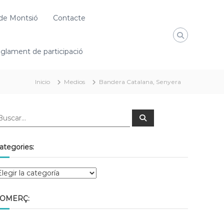
de Montsió
Contacte
glament de participació
Inicio
Medios
Bandera Catalana, Senyera
ategories:
OMERÇ: