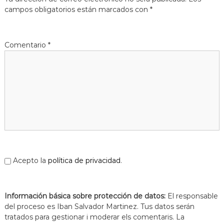
s
m
campos obligatorios están marcados con
*
a
d
c
e
i
L
ó
Comentario
*
d
l
'
o
E
b
s
p
r
l
e
u
g
g
u
a
e
t
s
d
e
Acepto la
política de privacidad
.
L
l
o
Información básica sobre protección de datos:
b
El responsable
r
del proceso es Iban Salvador Martinez. Tus datos serán
e
tratados para gestionar i moderar els comentaris. La
g