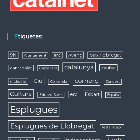
Etiquetes:
9N
baix llobregat
Avenç
anc
Ajuntament
catalunya
caufec
can vidalet
Castellers
comerç
Ciu
ciclisme
Collserola
Concert
Cultura
erc
Esbart
Eduard Sanz
España
Esplugues
Esplugues de Llobregat
festa major
junts