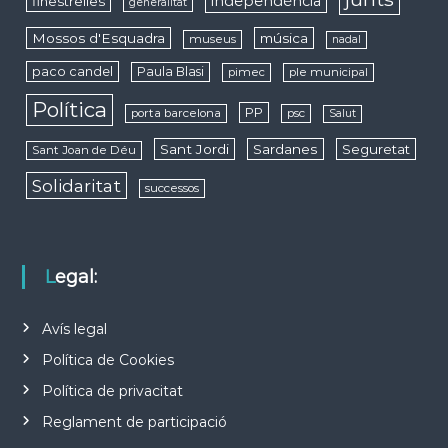
independència
finestrelles
generalitat
Mossos d'Esquadra
música
museus
nadal
paco candel
Paula Blasi
pimec
ple municipal
Política
PP
porta barcelona
psc
Salut
Sant Jordi
Sardanes
Seguretat
Sant Joan de Déu
Solidaritat
successos
Legal:
Avís legal
Política de Cookies
Política de privacitat
Reglament de participació