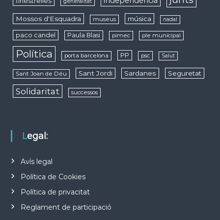
independència
finestrelles
generalitat
Mossos d'Esquadra
música
museus
nadal
paco candel
Paula Blasi
pimec
ple municipal
Política
PP
porta barcelona
psc
Salut
Sant Jordi
Sardanes
Seguretat
Sant Joan de Déu
Solidaritat
successos
Legal:
Avís legal
Política de Cookies
Política de privacitat
Reglament de participació