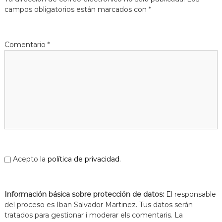
s
m
campos obligatorios están marcados con
*
a
d
c
e
i
L
ó
Comentario
*
d
l
'
o
E
b
s
p
r
l
e
u
g
g
u
a
e
t
s
d
e
Acepto la
política de privacidad
.
L
l
o
Información básica sobre protección de datos:
b
El responsable
r
del proceso es Iban Salvador Martinez. Tus datos serán
e
tratados para gestionar i moderar els comentaris. La
g