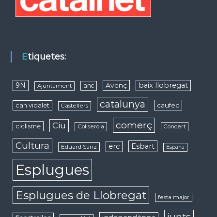
Etiquetes:
9N
baix llobregat
Avenç
anc
Ajuntament
catalunya
caufec
can vidalet
Castellers
comerç
Ciu
ciclisme
Collserola
Concert
Cultura
erc
Esbart
Eduard Sanz
España
Esplugues
Esplugues de Llobregat
festa major
junts