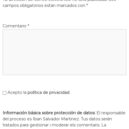
s
m
campos obligatorios están marcados con
*
a
d
c
e
i
L
ó
Comentario
*
d
l
'
o
E
b
s
p
r
l
e
u
g
g
u
a
e
t
s
d
e
Acepto la
política de privacidad
.
L
l
o
Información básica sobre protección de datos:
b
El responsable
r
del proceso es Iban Salvador Martinez. Tus datos serán
e
tratados para gestionar i moderar els comentaris. La
g