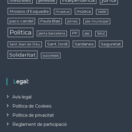
independència
finestrelles
generalitat
Mossos d'Esquadra
música
museus
nadal
paco candel
Paula Blasi
pimec
ple municipal
Política
PP
porta barcelona
psc
Salut
Sant Jordi
Sardanes
Seguretat
Sant Joan de Déu
Solidaritat
successos
Legal:
Avís legal
Política de Cookies
Política de privacitat
Reglament de participació