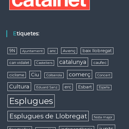
Etiquetes:
9N
baix llobregat
Avenç
anc
Ajuntament
catalunya
caufec
can vidalet
Castellers
comerç
Ciu
ciclisme
Collserola
Concert
Cultura
erc
Esbart
Eduard Sanz
España
Esplugues
Esplugues de Llobregat
festa major
junts