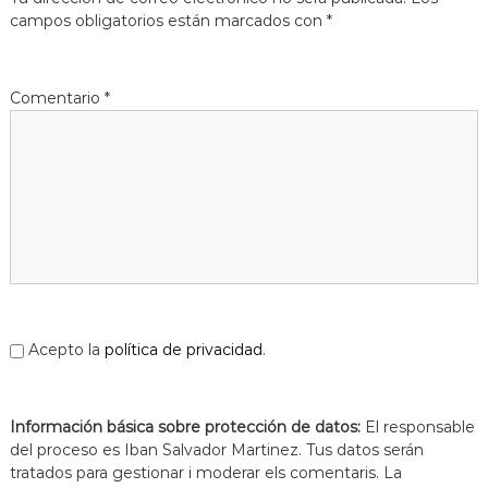
s
m
campos obligatorios están marcados con
*
a
d
c
e
i
L
ó
Comentario
*
d
l
'
o
E
b
s
p
r
l
e
u
g
g
u
a
e
t
s
d
e
Acepto la
política de privacidad
.
L
l
o
Información básica sobre protección de datos:
b
El responsable
r
del proceso es Iban Salvador Martinez. Tus datos serán
e
tratados para gestionar i moderar els comentaris. La
g