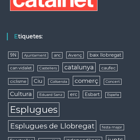
Etiquetes:
9N
baix llobregat
Avenç
anc
Ajuntament
catalunya
caufec
can vidalet
Castellers
comerç
Ciu
ciclisme
Collserola
Concert
Cultura
erc
Esbart
Eduard Sanz
España
Esplugues
Esplugues de Llobregat
festa major
junts