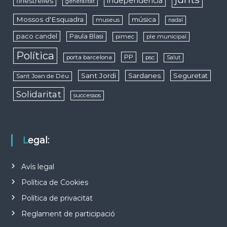
independència
finestrelles
generalitat
Mossos d'Esquadra
música
museus
nadal
paco candel
Paula Blasi
pimec
ple municipal
Política
PP
porta barcelona
psc
Salut
Sant Jordi
Sardanes
Seguretat
Sant Joan de Déu
Solidaritat
successos
Legal:
Avís legal
Política de Cookies
Política de privacitat
Reglament de participació