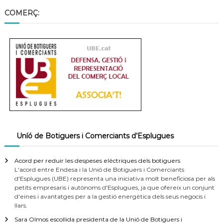
COMERÇ:
Uníó de Botiguers i Comerciants d’Esplugues
Acord per reduir les despeses elèctriques dels botiguers
L'acord entre Endesa i la Unió de Botiguers i Comerciants
d'Esplugues (UBE) representa una iniciativa molt beneficiosa per als
petits empresaris i autònoms d'Esplugues, ja que ofereix un conjunt
d'eines i avantatges per a la gestió energètica dels seus negocis i
llars.
Sara Olmos escollida presidenta de la Unió de Botiguers i