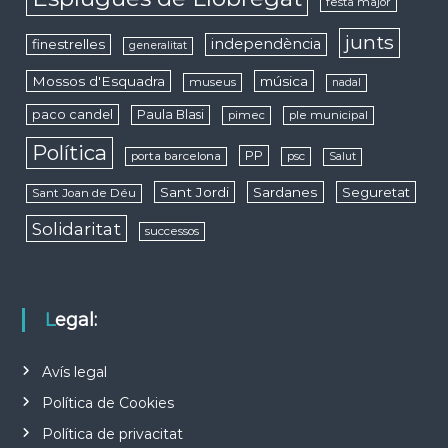
festa major
junts
independència
finestrelles
generalitat
Mossos d'Esquadra
música
museus
nadal
paco candel
Paula Blasi
pimec
ple municipal
Política
PP
porta barcelona
psc
Salut
Sant Jordi
Sardanes
Seguretat
Sant Joan de Déu
Solidaritat
successos
Legal:
Avís legal
Política de Cookies
Política de privacitat