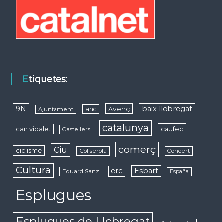
Etiquetes:
9N
baix llobregat
Avenç
anc
Ajuntament
catalunya
caufec
can vidalet
Castellers
comerç
Ciu
ciclisme
Collserola
Concert
Cultura
erc
Esbart
Eduard Sanz
España
Esplugues
Esplugues de Llobregat