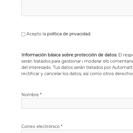
l
o
b
r
e
Acepto la
política de privacidad
.
g
a
t
Información básica sobre protección de datos:
El resp
serán tratados para gestionar i moderar els comentari
del interesado. Tus datos serán tratados por Automatti
rectificar y cancelar los datos, así como otros derecho
Nombre
*
Correo electrónico
*