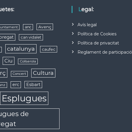
quetes:
Legal:
Avís legal
Avenç
anc
juntament
Política de Cookies
obregat
can vidalet
Política de privacitat
catalunya
caufec
s
Reglament de participaci
Ciu
Collserola
rç
Cultura
Concert
erc
Esbart
anz
Esplugues
ugues de
regat