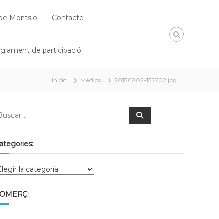
de Montsió
Contacte
glament de participació
Inicio
Medios
20130802-133702.jpg
ategories:
OMERÇ: