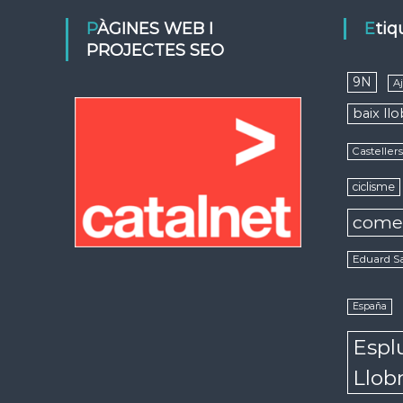
PÀGINES WEB I
Eti
PROJECTES SEO
9N
A
baix ll
Casteller
ciclisme
come
Eduard S
España
Espl
Llob