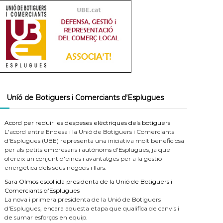
Uníó de Botiguers i Comerciants d’Esplugues
Acord per reduir les despeses elèctriques dels botiguers
L'acord entre Endesa i la Unió de Botiguers i Comerciants
d'Esplugues (UBE) representa una iniciativa molt beneficiosa
per als petits empresaris i autònoms d'Esplugues, ja que
ofereix un conjunt d'eines i avantatges per a la gestió
energètica dels seus negocis i llars.
Sara Olmos escollida presidenta de la Unió de Botiguers i
Comerciants d’Esplugues
La nova i primera presidenta de la Unió de Botiguers
d'Esplugues, encara aquesta etapa que qualifica de canvis i
de sumar esforços en equip.