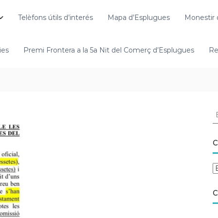
Telèfons útils d’interés
Mapa d’Esplugues
Monestir 
ies
Premi Frontera a la 5a Nit del Comerç d’Esplugues
Re
C
C