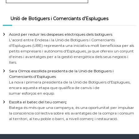
Uníó de Botiguers i Comerciants d’Esplugues
Acord per reduir les despeses elèctriques dels botiguers
L'acord entre Endesa i la Unió de Botiguers i Comerciants
d'Esplugues (UBE) representa una iniciativa molt beneficiosa per als
petits empresaris i autònoms d'Esplugues, ja que ofereix un conjunt
d'eines i avantatges per a la gestió energètica dels seus negocis i
llars.
Sara Olmos escollida presidenta de la Unió de Botiguers i
Comerciants d’Esplugues
La nova i primera presidenta de la Unió de Botiguers d'Esplugues,
encara aquesta etapa que qualifica de canvis i de
sumar esforços en equip.
Escolta el batec del teu comerç
Batega és més que una campanya, és una oportunitat per impulsar
la consciència col·lectiva sobre els avantatges de la compra i consum
al territori, al teu poble o barri, a nivell comerç i restauració.