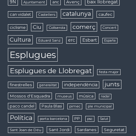
9N
baix llobregat
Avenç
anc
Ajuntament
catalunya
caufec
can vidalet
Castellers
comerç
Ciu
ciclisme
Collserola
Concert
Cultura
erc
Esbart
Eduard Sanz
España
Esplugues
Esplugues de Llobregat
festa major
junts
independència
finestrelles
generalitat
Mossos d'Esquadra
música
museus
nadal
paco candel
Paula Blasi
pimec
ple municipal
Política
PP
porta barcelona
psc
Salut
Sant Jordi
Sardanes
Seguretat
Sant Joan de Déu