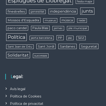
Esplugues de Llobregat
festa major
junts
independència
finestrelles
generalitat
Mossos d'Esquadra
música
museus
nadal
paco candel
Paula Blasi
pimec
ple municipal
Política
PP
porta barcelona
psc
Salut
Sant Jordi
Sardanes
Seguretat
Sant Joan de Déu
Solidaritat
successos
Legal:
Avís legal
Política de Cookies
Política de privacitat