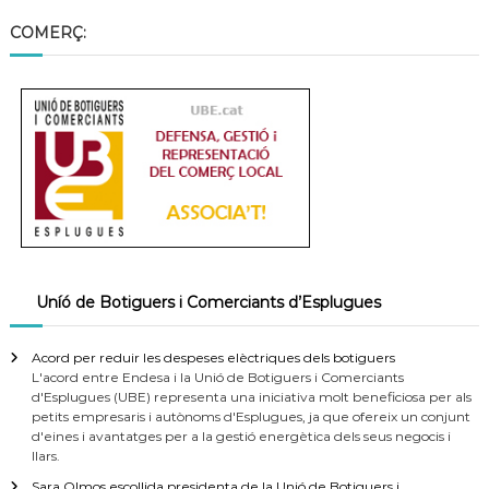
COMERÇ:
Uníó de Botiguers i Comerciants d’Esplugues
Acord per reduir les despeses elèctriques dels botiguers
L'acord entre Endesa i la Unió de Botiguers i Comerciants
d'Esplugues (UBE) representa una iniciativa molt beneficiosa per als
petits empresaris i autònoms d'Esplugues, ja que ofereix un conjunt
d'eines i avantatges per a la gestió energètica dels seus negocis i
llars.
Sara Olmos escollida presidenta de la Unió de Botiguers i