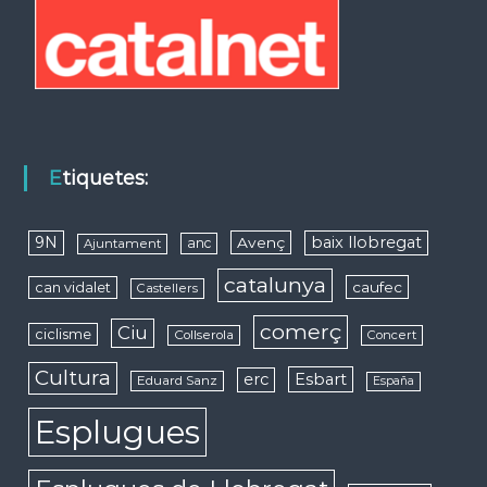
Etiquetes:
9N
baix llobregat
Avenç
anc
Ajuntament
catalunya
caufec
can vidalet
Castellers
comerç
Ciu
ciclisme
Collserola
Concert
Cultura
erc
Esbart
Eduard Sanz
España
Esplugues